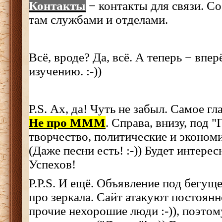
Контакты
− контакты для связи. Со
там службами и отделами.
Всё, вроде? Да, всё. А теперь − впе
изучению. :-))
P.S. Ах, да! Чуть не забыл. Самое гл
Не про МММ
. Справа, внизу, под 
творчество, политические и экономич
(Даже песни есть! :-)) Будет интерес
Успехов!
P.P.S. И ещё. Объявление под бегущ
про зеркала. Сайт атакуют постоянн
прочие нехорошие люди :-)), поэтому