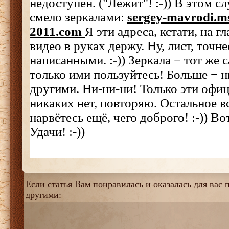
недоступен. ("Лежит"! :-)) В этом с
смело зеркалами:
sergey-mavrodi.m
2011.com
Я эти адреса, кстати, на г
видео в руках держу. Ну, лист, точн
написанными. :-)) Зеркала − тот же с
только ими пользуйтесь! Больше − 
другими. Ни-ни-ни! Только эти офи
никаких нет, повторяю. Остальное вс
нарвётесь ещё, чего доброго! :-)) Во
Удачи! :-))
Если статья Вам понравилась и оказалась для вас п
другими: