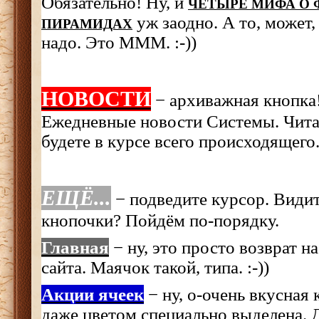
Обязательно! Ну, и
ЧЕТЫРЕ МИФА О
уж заодно. А то, может,
ПИРАМИДАХ
надо. Это МММ. :-))
НОВОСТИ
− архиважная кнопка
Ежедневные новости Системы. Чита
будете в курсе всего происходящего
ЕЩЁ...
− подведите курсор. Вид
кнопочки? Пойдём по-порядку.
Главная
− ну, это просто возврат н
сайта. Маячок такой, типа. :-))
Акции ячеек
− ну, о-очень вкусная 
даже цветом специально выделена. Д