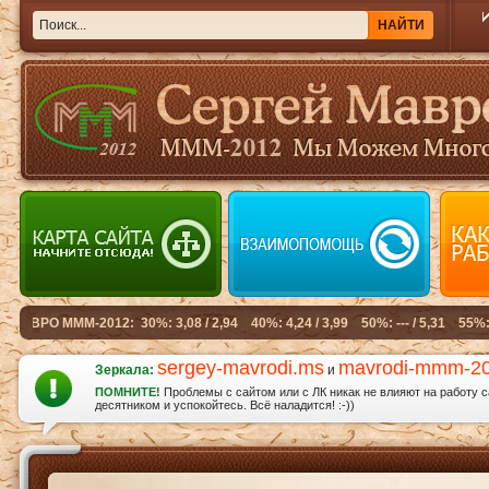
sergey-mavrodi.ms
mavrodi-mmm-2
Зеркала:
и
ПОМНИТЕ!
Проблемы с сайтом или с ЛК никак не влияют на работу 
десятником и успокойтесь. Всё наладится! :-))