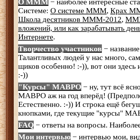
О МММ
− наиболее интересные ста
Системе:
О системе МММ
,
Крах М
Школа десятников МММ-2012
,
МММ
вложений, или как зарабатывать ден
Интернете
.
Творчество участников
− название 
Талантливых людей у нас много, са
щиков особенно! :-)), вот они здесь
:-))
"Курсы" МАВРО
− ну, тут всё яс
МАВРО аж на год вперёд! (Предпол
Естественно. :-)) И строка ещё бегущ
кнопками, где текущие "курсы" 
FAQ
− ответы на вопросы. Наиболее
Мои интервью
− интервью мои, вид