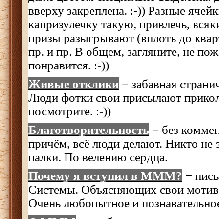
вверху закреплена. :-)) Разные ячей
капризулечку такую, привлечь, всяк
призы разыгрывают (вплоть до квар
пр. и пр. В общем, загляните, не по
понравится. :-))
Живые отклики
− забавная странич
Люди фотки свои присылают прикол
посмотрите. :-))
Благотворительность
− без коммен
причём, всё люди делают. Никто не з
палки. По велению сердца.
Почему я вступил в МММ
?
− пись
Системы. Объясняющих свои мотивы
Очень любопытное и познавательное