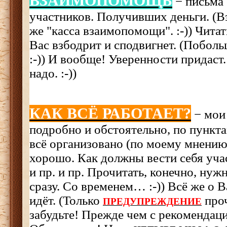
ВЗАИМОПОМОЩЬ
− письма
участников. Получивших деньги. (
же "касса взаимопомощи". :-)) Читат
Вас взбодрит и сподвигнет. (Поболь
:-)) И вообще! Уверенности придаст.
надо. :-))
КАК ВСЁ РАБОТАЕТ?
− мои
подробно и обстоятельно, по пункт
всё организовано (по моему мнению 
хорошо. Как должны вести себя уча
и пр. и пр. Прочитать, конечно, нуж
сразу. Со временем… :-)) Всё же о 
идёт. (Только
проч
ПРЕДУПРЕЖДЕНИЕ
забудьте! Прежде чем с рекомендац