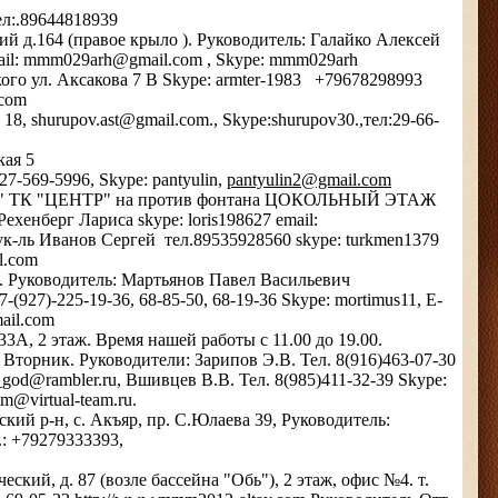
ел:.89644818939
ий д.164 (правое крыло ). Руководитель: Галайко Алексей
-mail: mmm029arh@gmail.com , Skype: mmm029arh
ого ул. Аксакова 7 В Skype: armter-1983 +79678298993
com
8, shurupov.ast@gmail.com., Skype:shurupov30.,тел:29-66-
кая 5
927-569-5996, Skype: pantyulin,
pantyulin2@gmail.com
0"А" ТК "ЦЕНТР" на против фонтана ЦОКОЛЬНЫЙ ЭТАЖ
ехенберг Лариса skype: loris198627 email:
ук-ль Иванов Сергей тел.89535928560 skype: turkmen1379
l.com
 . Руководитель: Мартьянов Павел Васильевич
7-(927)-225-19-36, 68-85-50, 68-19-36 Skype: mortimus11, E-
ail.com
3А, 2 этаж. Время нашей работы с 11.00 до 19.00.
торник. Руководители: Зарипов Э.В. Тел. 8(916)463-07-30
rk_god@rambler.ru, Вшивцев В.В. Тел. 8(985)411-32-39 Skype:
dim@virtual-team.ru.
кий р-н, с. Акъяр, пр. С.Юлаева 39, Руководитель:
: +79279333393,
еский, д. 87 (возле бассейна "Обь"), 2 этаж, офис №4. т.