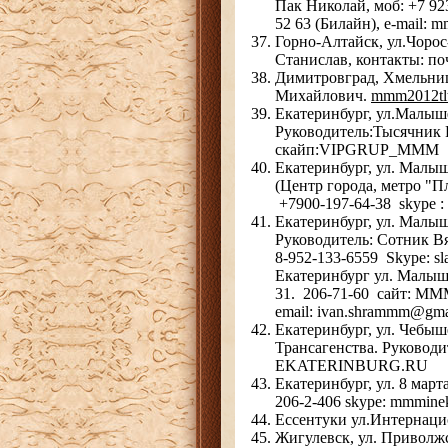
Пак Николай, моб: +7 923
52 63 (Билайн), e-mail:
Горно-Алтайск, ул.Чорос
Станислав, контакты: по
Димитровград, Хмельниц
Михайлович.
mmm2012tl
Екатеринбург, ул.Малыше
Руководитель:Тысячник Р
скайп:VIPGRUP_MMM
Екатеринбург, ул. Малыш
(Центр города, метро "П
+7900-197-64-38 skype
Екатеринбург, ул. Малыш
Руководитель: Сотник Вя
8-952-133-6559 Skype: s
Екатеринбург ул. Малышев
31. 206-71-60 сайт: 
email: ivan.shrammm@gma
Екатеринбург, ул. Чебыше
Трансагенства. Руководи
EKATERINBURG.RU
Екатеринбург, ул. 8 март
206-2-406 skype: mmminek
Ессентуки ул.Интернаци
Жигулевск, ул. Приволжс