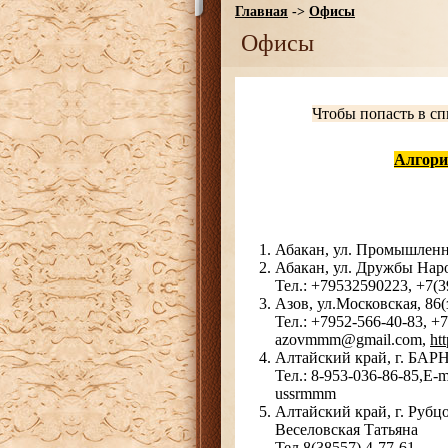
Главная
->
Офисы
Офисы
Чтобы попасть в сп
Алгори
Абакан, ул. Промышленная
Абакан, ул. Дружбы Нар
Тел.: +79532590223, +7(
Азов, ул.Московская, 86(
Тел.: +7952-566-40-83, +
azovmmm@gmail.com,
ht
Алтайский край, г. БАРН
Тел.: 8-953-036-86-85,E-
ussrmmm
Алтайский край, г. Рубц
Веселовская Татьяна
Тел.8(38557) 4-77-61