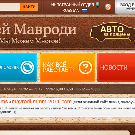
.ms
mavrodi-mmm-2011.com
и
(если основной сайт лежит, пользуй
с ЛК никак не влияют на работу самой Системы. Это всего лишь обычные технические
дится! :-))