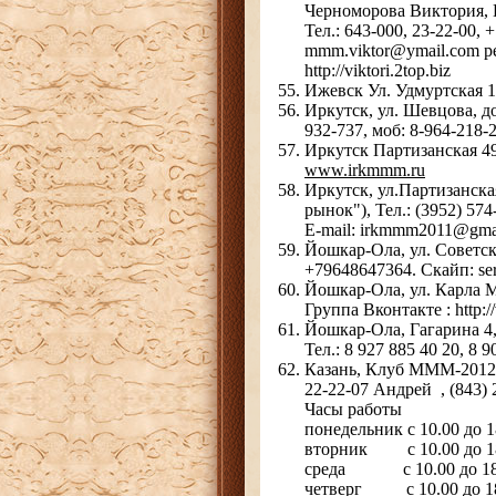
Черноморова Виктория, 
Тел.: 643-000, 23-22-00,
mmm.viktor@ymail.com pe
http://viktori.2top.biz
Ижевск Ул. Удмуртская 1
Иркутск, ул. Шевцова, дом
932-737, моб: 8-964-218-2
Иркутск Партизанская 4
www.irkmmm.ru
Иркутск, ул.Партизанска
рынок"), Тел.: (3952) 57
E-mail: irkmmm2011@gma
Йошкар-Ола, ул. Советск
+79648647364. Скайп: ser
Йошкар-Ола, ул. Карла Ма
Группа Вконтакте : http
Йошкар-Ола, Гагарина 4,
Тел.: 8 927 885 40 20, 8 9
Казань, Клуб МММ-2012, у
22-22-07 Андрей , (843) 
Часы работы
понедельник с 10.00 до 
вторник с 10.00 до 1
среда с 10.00 до 18
четверг с 10.00 до 18