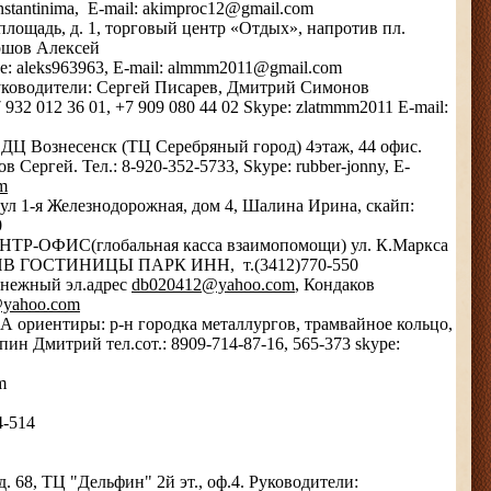
stantinima, E-mail: akimproc12@gmail.com
лощадь, д. 1, торговый центр «Отдых», напротив пл.
ршов Алексей
pe: aleks963963, E-mail: almmm2011@gmail.com
Руководители: Сергей Писарев, Дмитрий Симонов
7 932 012 36 01, +7 909 080 44 02 Skype: zlatmmm2011 E-mail:
, ДЦ Вознесенск (ТЦ Серебряный город) 4этаж, 44 офис.
 Сергей. Тел.: 8-920-352-5733, Skype: rubber-jonny, E-
m
, ул 1-я Железнодорожная, дом 4, Шалина Ирина, скайп:
0
ТР-ОФИС(глобальная касса взаимопомощи) ул. К.Маркса
ИВ ГОСТИНИЦЫ ПАРК ИНН, т.(3412)770-550
енежный эл.адрес
db020412@yahoo.com
, Кондаков
yahoo.com
44А
ориентиры:
р-н городка металлургов, трамвайное кольцо,
Капин Дмитрий
тел.сот.: 8909-714-87-16, 565-373
skype:
m
4-514
д. 68, ТЦ "Дельфин" 2й эт., оф.4. Руководители: