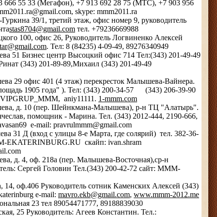
 666 55 33 (Мегафон), +7 913 692 28 75 (МТС), +7 903 956
 mmm2011.ra@gmail.com, skype: mmm2011.ra
-Гуркина 39/1, третий этаж, офис номер 9, руководитель
чта
stas8704@gmail.com
тел. +79236669988
кого 100, офис 26, Руководитель Логвиненко Алексей
tar@gmail.com
. Тел: 8 (84235) 4-09-49, 89276340949
ва 51 Бизнес центр Высоцкий офис 714 Тел:(343) 201-49-49
инат (343) 201-89-89,Михаил (343) 201-49-49
ева 29 офис 401 (4 этаж) перекресток Малышева-Вайнера.
лощадь 1905 года" ). Тел: (343) 200-34-57 (343) 206-39-90
 : VIPGRUP_MMM, aniy11111.
1-mmm.com
ева, д. 10 (пер. Шейнкмана-Малышева), р-н ТЦ "Алатырь".
чеслав, помощник - Марина. Тел. (343) 2012-444, 2190-666,
lavasan69 e-mail: pravrulmmm@gmail.com
а 31 Д (вход с улицы 8-е Марта, где солярий) тел. 382-36-
MMM-EKATERINBURG.RU скайп: ivan.shram
il.com
ва, д. 4, оф. 218а (пер. Малышева-Восточная),ср-н
тель: Сергей Головин Тел.(343) 200-42-72 сайт: MMM-
а, 14, оф.406 Руководитель сотник Каменских Алексей (343)
aterinburg e-mail:
mavro.ekb@gmail.com
,
www.mmm-2012.me
ональная 23 тел 89054471777, 89188839030
кая, 25 Руководитель: Агеев Константин. Тел.: