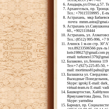
Анадырь,ул.Отке,д.57. Т
Архангельск, пр. Троицк
Тел.: +79115559995 , E
Астрахань, мкр Бабаевск
почта mmm.astra@gmai.
Астрахань ул.Савушкина 1
60., +9021118444
Астрахань, ул. Ахматовс
Тел.: (8512) 995-996, +7 
Ачинск 1 м-он стр. 3
тел.89233506566 рук-ль Р
loris198627@gmail.com р
email: turkmen1379@gmai
Балаково, ул.Ленина 119
Тел:+7-(927)-225-85-50, +
mail: mortimus81pahu@gm
Балашиха ул. Свердлова 3
Выходные Понедельник, В
Skype: igrokj E-mail: da
virtual-team.ru E-mail: va
Башкортостан, Хайбулинс
Ярмухаметова Дина, Тел.
Skype: yarmdina
Барнаул, пр. Социалистич