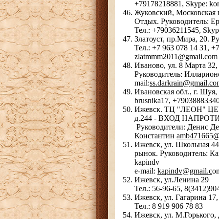
+79178218881, Skype: kon
Жуковский, Московская п
Отдых. Руководитель: Е
Тел.: +79036211545, Sky
Златоуст, пр.Мира, 20. 
Тел.: +7 963 078 14 31, +
zlatmmm2011@gmail.com
Иваново, ул. 8 Марта 32
Руководитель: Илларионов
mail:
ss.darkrain@gmail.co
Ивановская обл., г. Шуя
brusnika17, +7903888334
Ижевск. ТЦ "ЛЕОН" ЦЕН
д.244 - ВХОД НАПРОТ
Руководители: Денис Д
Константин
amb471665@
Ижевск, ул. Школьная 
рынок.
Руководитель: 
kapindv
e-mail:
kapindv@gmail.c
o
Ижевск, ул.Ленина 29
Тел.: 56-96-65, 8(3412)90
Ижевск, ул. Гагарина 17,
Тел.: 8 919 906 78 83
Ижевск, ул. М.Горького, 