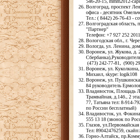
546-20-15, mmm2012-capi
Волгоград, проспект Лен
офиса - десятник Омель
Тел.: ( 8442) 26-76-43 - с
Волгоградская область, 
"Партнер"
Телефон: +7 927 252 201
Вологодская обл., г. Че
Вологда, ул. Ленина, дом 
Воронеж, ул. Жукова, д. 
Сбербанка),Руководител
(473) 242-77-81, (900) 2
Воронеж, ул. Куколкина, 
Михаил, skype: logik108
Воронеж, ул. Пушкинская, 
84 руководитель Ермолов
Владивосток, Площадь Лу
Трамвайная, д.14б., 2 эт
77, Татьяна тел: 8-914-7
по России бесплатный)
Владивосток, ул. Фокина 
555 13 18 (звонок по Рос
Глазов, ул.Первомайская
Тел: 89042476259, скайп:
Горно-Алтайск, пр.Комму