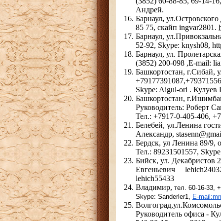
(3852) 60-88-85, 69-14-16
Андрей.
Барнаул
,
ул.Островского 
85 75, скайп ingvar2801.
Барнаул, ул.Привокзальна
52-92, Skype: knysh08, 
Барнаул, ул. Пролетарска
(3852) 200-098 ,E-mail: l
Башкортостан, г.Сибай, 
+79177391087,+7937155
Skype: Aigul-ori . Кулуев
Башкортостан, г.Ишимбай 
Руководитель: Роберт С
Тел.: +7917-0-405-406, +
Белебей, ул.Ленина гост
Александр, stasenn@gmai
Бердск, ул Ленина 89/9,
Тел.: 89231501557, Skype
Бийск, ул. Декабристов
Евгеньевич lehich2403
lehich55433
Владимир,
тел. 60-16-33,
Skype: Sanderler1,
E-mail:m
Волгоград,ул.Комсомольс
Руководитель офиса - Кул