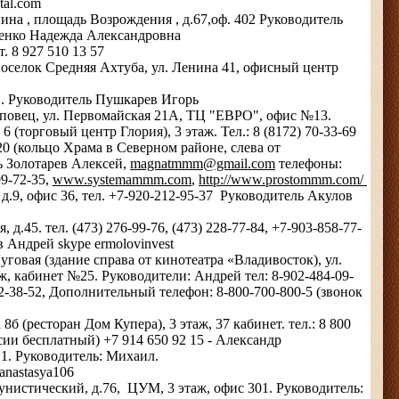
tal.com
ина , площадь Возрождения , д.67,оф. 402 Руководитель
ченко Надежда Александровна
от. 8 927 510 13 57
поселок Средняя Ахтуба, ул. Ленина 41, офисный центр
1. Руководитель Пушкарев Игорь
реповец, ул. Первомайская 21А, ТЦ "ЕВРО", офис №13.
6 (торговый центр Глория), 3 этаж. Тел.: 8 (8172) 70-33-69
20 (кольцо Храма в Северном районе, слева от
ь Золотарев Алексей,
magnatmmm@gmail.com
телефоны:
99-72-35,
www.systemammm.com
,
http://www.prostommm.com/
д.9, офис 36, тел. +7-920-212-95-37 Руководитель Акулов
д.45. тел. (473) 276-99-76, (473) 228-77-84, +7-903-858-77-
 Андрей skype ermolovinvest
говая (здание справа от кинотеатра «Владивосток), ул.
аж, кабинет №25. Руководители: Андрей тел: 8-902-484-09-
92-38-52, Дополнительный телефон: 8-800-700-800-5 (звонок
8б (ресторан Дом Купера), 3 этаж, 37 кабинет. тел.: 8 800
сии бесплатный) +7 914 650 92 15 - Александр
 1. Руководитель: Михаил.
anastasya106
нистический, д.76, ЦУМ, 3 этаж, офис 301. Руководитель: