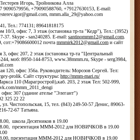
Пестерев Игорь, Тройникова Алла
 +7 9090579956, +79090588760, +79127630153, E-mail:
sterev.igor@gmail.com, mmm.alla_29@yahoo.com
41, Тел.: 774131; 89641818175
 10/3, офис 7, 3 этаж (остановка тр-та "Кедр"), Тел.: (3952)
7-37. Skype - san240285. E-mail:
santinommm12@gmail.com
.
9, сот:+79086600012 почта
mmmirk2012@gmail.com
и сайт
я 3, офис 207, 2 этаж (остановка тр-та "Центральный
4-244, моб: 8950-144-8753, www.38mmm.ru, Skype - serg3984,
il.com
ая 120, офис 356а. Руководитель: Морозов Сергей. Тел:
gey-prolik. Сайт структуры:
http://mmm-mari.ru/
ркса 110 (Марагрострой),каб. 203, 2 этаж Тел: 502-999,
://vk.com/mmm_2011_dengi
 офис 307 (здание ателье "Элегант")
02 325 22 22
л. Чистопольская, 15, тел. (843) 249-50-57 Денис, 89063-
216-72-67 Татьяна.
18.00, школа Десятников в 19.00
8.00, презентация МММ-2012 для НОВИЧКОВ в 19.00
.00
.00, презентация МММ-2012 для НОВИЧКОВ в 19.00