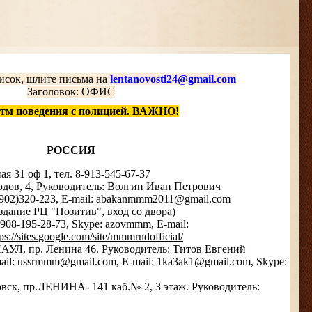
исок, шлите письма на
lentanovosti24@gmail.com
Заголовок: ОФИС
тм поведения с полицией. ВАЖНО!
РОССИЯ
 31 оф 1, тел. 8-913-545-67-37
одов, 4, Руководитель: Волгин Иван Петрович
3902)320-223, E-mail: abakanmmm2011@gmail.com
здание РЦ "Позитив", вход со двора)
7908-195-28-73, Skype: azovmmm, E-mail:
tps://sites.google.com/site/mmmrndofficial/
АУЛ, пр. Ленина 46. Руководитель: Титов Евгений
mail: ussrmmm@gmail.com, E-mail: 1ka3ak1@gmail.com, Skype:
овск, пр.ЛЕНИНА- 141 каб.№-2, 3 этаж. Руководитель: