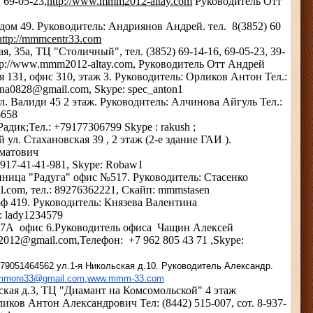
, 69-05-23,
http://www.mmm2012-altay.com
Руководитель Отт
дом 49. Руководитель: Андриянов Андрей. тел. 8(3852) 60
http://mmmcentr33.com
я, 35а, ТЦ "Столичный", тел. (3852) 69-14-16, 69-05-23, 39-
http://www.mmm2012-altay.com, Руководитель Отт Андрей
я 131, офис 310, этаж 3. Руководитель: Орликов Антон Тел.:
iana0828@gmail.com, Skype: spec_anton1
ул. Валиди 45 2 этаж. Руководитель: Алчинова Айгуль Тел.:
6658
 Радик;Тел.: +79177306799 Skype : rakush ;
ул. Стахановская 39 , 2 этаж (2-е здание ГАИ ).
аматович
7917-41-41-981, Skype: Robaw1
иница "Радуга" офис №517. Руководитель: Стасенко
l.com, тел.: 89276362221, Скайп: mmmstasen
 оф 419. Руководитель: Князева Валентина
: lady1234579
 27А офис 6.Руководитель офиса Чащин Алексей
2012@gmail.com,Телефон:
+7 962 805 43 71
,Skype:
 +79051464562 ул.1-я Никольская д.10. Руководитель Александр.
mmore33@gmail.com
,
www.mmm-33.com
кая д.3, ТЦ "Диамант на Комсомольской" 4 этаж
иков Антон Александрович Тел: (8442) 515-007, сот. 8-937-