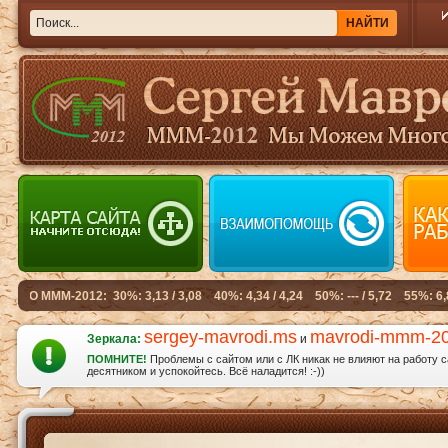
sergey-mavrodi.ms
mavrodi-mmm-2
Зеркала:
и
ПОМНИТЕ!
Проблемы с сайтом или с ЛК никак не влияют на работу 
десятником и успокойтесь. Всё наладится! :-))