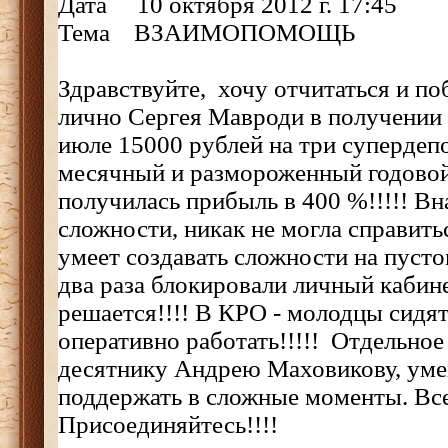
Дата 10 октября 2012 г. 17:45
Тема ВЗАИМОПОМОЩЬ
Здравствуйте, хочу отчитаться и по
лично Сергея Мавроди в получении
июле 15000 рублей на три супердепо
месячный и размороженный годовой.
получилась прибыль в 400 %!!!!! Вн
сложности, никак не могла справить
умеет создавать сложности на пусто
два раза блокировали личный кабине
решается!!!! В КРО - молодцы сидят
оперативно работать!!!!! Отдельно
десятнику Андрею Маховикову, ум
поддержать в сложные моменты. Все 
Присоединяйтесь!!!!