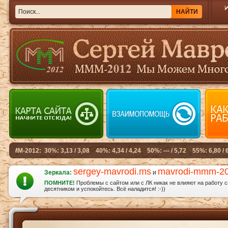
sergey-mavrodi.ms
mavrodi-mmm-2
Зеркала:
и
ПОМНИТЕ!
Проблемы с сайтом или с ЛК никак не влияют на работу 
десятником и успокойтесь. Всё наладится! :-))