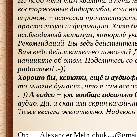
Не надо меня там хвалить и петь м
восторженные дифирамбы, если нет
впрочем, − всячески приветствуется!
просто голую информацию. Хотя б
необходимый минимум, который ука
Рекомендаций. Вы ведь действитель
Вам ведь действительно помогли? Д
напишите об этом. Поделитесь со 
радостью! :-))
Хорошо бы, кстати, ещё и аудио
то многие думают, что я сам все э
:-))
А видео − уж вообще идеально 
аудио. Да, и скан или скрин какой-
Тоже весьма желательно. Надеюсь н
От: Alexander Melnichuk....@gmai