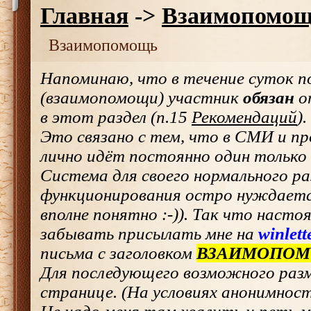
Главная
->
Взаимопомо
Взаимопомощь
Напоминаю, что в течение суток по
(взаимопомощи) участник
обязан
о
в этот раздел (п.15
Рекомендаций
).
Это связано с тем, что в СМИ и п
лично идёт постоянно один только 
Система для своего нормального р
функционирования остро нуждается
вполне понятно :-)). Так что насто
забывать присылать мне на
winlet
письма с заголовком
ВЗАИМОПО
Для последующего возможного разм
странице. (На условиях анонимност