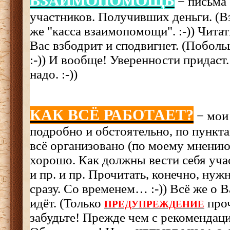
ВЗАИМОПОМОЩЬ
− письма
участников. Получивших деньги. (
же "касса взаимопомощи". :-)) Читат
Вас взбодрит и сподвигнет. (Поболь
:-)) И вообще! Уверенности придаст.
надо. :-))
КАК ВСЁ РАБОТАЕТ?
− мои
подробно и обстоятельно, по пункт
всё организовано (по моему мнению 
хорошо. Как должны вести себя уча
и пр. и пр. Прочитать, конечно, нуж
сразу. Со временем… :-)) Всё же о 
идёт. (Только
проч
ПРЕДУПРЕЖДЕНИЕ
забудьте! Прежде чем с рекомендац