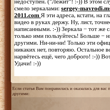
недоступен. ("Лежит"! :-)) В этом с
смело зеркалами:
sergey-mavrodi.m
2011.com
Я эти адреса, кстати, на г
видео в руках держу. Ну, лист, точн
написанными. :-)) Зеркала − тот же с
только ими пользуйтесь! Больше − 
другими. Ни-ни-ни! Только эти офи
никаких нет, повторяю. Остальное вс
нарвётесь ещё, чего доброго! :-)) Во
Удачи! :-))
Если статья Вам понравилась и оказалась для вас п
другими: