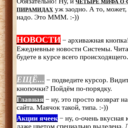
Обязательно! Ну, и
ЧЕТЫРЕ МИФА О
уж заодно. А то, может,
ПИРАМИДАХ
надо. Это МММ. :-))
НОВОСТИ
− архиважная кнопка
Ежедневные новости Системы. Чита
будете в курсе всего происходящего
ЕЩЁ...
− подведите курсор. Вид
кнопочки? Пойдём по-порядку.
Главная
− ну, это просто возврат н
сайта. Маячок такой, типа. :-))
Акции ячеек
− ну, о-очень вкусная 
даже цветом специально выделена. Д