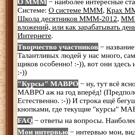
О МММ
− наиболее интересные ста
Системе:
О системе МММ
,
Крах М
Школа десятников МММ-2012
,
МММ
вложений, или как зарабатывать ден
Интернете
.
Творчество участников
− название 
Талантливых людей у нас много, са
щиков особенно! :-)), вот они здесь
:-))
"Курсы" МАВРО
− ну, тут всё яс
МАВРО аж на год вперёд! (Предпол
Естественно. :-)) И строка ещё бегущ
кнопками, где текущие "курсы" 
FAQ
− ответы на вопросы. Наиболее
Мои интервью
− интервью мои, вид