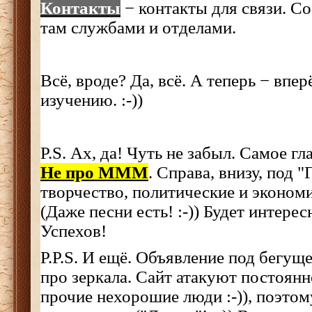
Контакты
− контакты для связи. Со
там службами и отделами.
Всё, вроде? Да, всё. А теперь − впе
изучению. :-))
P.S. Ах, да! Чуть не забыл. Самое гл
Не про МММ
. Справа, внизу, под 
творчество, политические и экономич
(Даже песни есть! :-)) Будет интерес
Успехов!
P.P.S. И ещё. Объявление под бегущ
про зеркала. Сайт атакуют постоянн
прочие нехорошие люди :-)), поэтому