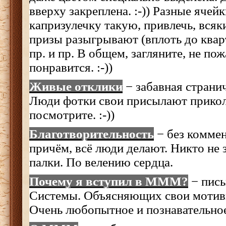
вверху закреплена. :-)) Разные ячей
капризулечку такую, привлечь, всяк
призы разыгрывают (вплоть до квар
пр. и пр. В общем, загляните, не по
понравится. :-))
Живые отклики
− забавная странич
Люди фотки свои присылают прикол
посмотрите. :-))
Благотворительность
− без коммен
причём, всё люди делают. Никто не з
палки. По велению сердца.
Почему я вступил в МММ
?
− пись
Системы. Объясняющих свои мотивы
Очень любопытное и познавательное