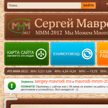
sergey-mavrodi.ms
mavrodi-mmm-2
Зеркала:
и
ПОМНИТЕ!
Проблемы с сайтом или с ЛК никак не влияют на работу 
десятником и успокойтесь. Всё наладится! :-))