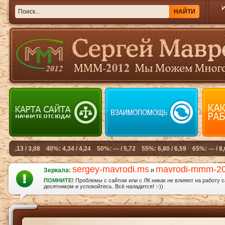
sergey-mavrodi.ms
mavrodi-mmm-2
Зеркала:
и
ПОМНИТЕ!
Проблемы с сайтом или с ЛК никак не влияют на работу 
десятником и успокойтесь. Всё наладится! :-))