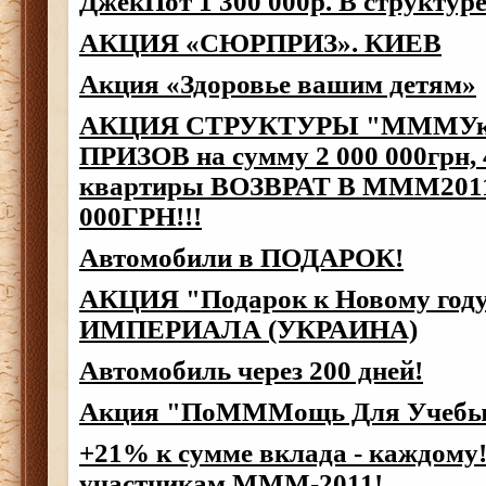
ДжекПот 1 300 000р. В струк
АКЦИЯ «СЮРПРИЗ». КИЕВ
Акция «Здоровье вашим детям»
АКЦИЯ СТРУКТУРЫ "МММУкр
ПРИЗОВ на сумму 2 000 000грн,
квартиры ВОЗВРАТ В МММ201
000ГРН!!!
Автомобили в ПОДАРОК!
АКЦИЯ "Подарок к Новому год
ИМПЕРИАЛА (УКРАИНА)
Автомобиль через 200 дней!
Акция "ПоМММощь Для Учебы
+21% к сумме вклада - каждому!
участникам МММ-2011!