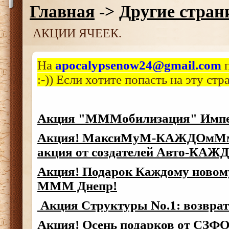
Главная
->
Другие стра
АКЦИИ ЯЧЕЕК.
На
apocalypsenow24@gmail.com
п
:-)) Если хотите попасть на эту стра
Акция "МММобилизация" Имп
Акция! МаксиМуМ-КАЖДОмМм
акция от создателей Авто-КАЖ
Акция! Подарок Каждому новому
МММ Днепр!
Акция Структуры No.1: возврат
Акция! Осень подарков от СЗФ