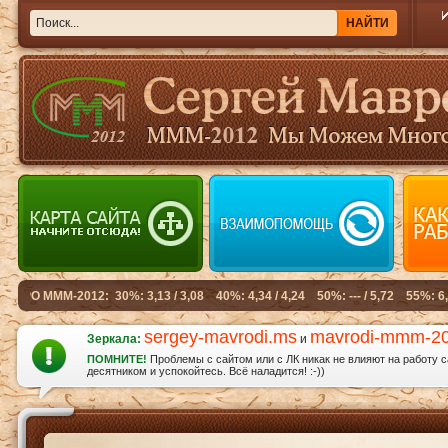
sergey-mavrodi.ms
mavrodi-mmm-2
Зеркала:
и
ПОМНИТЕ!
Проблемы с сайтом или с ЛК никак не влияют на работу 
десятником и успокойтесь. Всё наладится! :-))