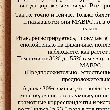
всегда дороже, чем вчера! Всё про
Так же точно и сейчас. Только биле
и называются они МАВРО. А в о
самое.
Итак, регистрируетесь, "покупаете
спокойненько на диванчике, поплё
наблюдаете, как растёт 
Темпами от 30% до 55% в месяц, в
МАВРО.
(Предположительно, естественно
предположительно.
А даже 30% в месяц это вовсе не
многие, очень-очень умные, но не
грамотные корреспонденты и экспер
рост "курса" в 23.3 раза в год прим