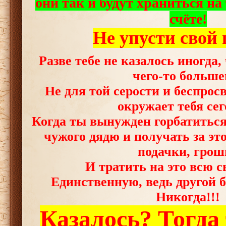
они так и будут храниться на
счёте!
Не упусти свой 
Разве тебе не казалось иногда,
чего-то больше
Не для той серости и беспрос
окружает тебя се
Когда ты вынужден горбатиться 
чужого дядю и получать за эт
подачки, грош
И тратить на это всю 
Единственную, ведь другой б
Никогда!!!
Казалось? Тогда 