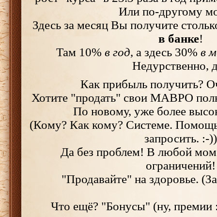
Или по-другому м
Здесь за месяц Вы получите стольк
в банке
!
Там 10%
в год
, а здесь 30%
в м
Недурственно, 
Как прибыль получить? О
Хотите "продать" свои МАВРО пол
По новому, уже более высо
(Кому? Как кому? Системе. Помощь
запросить. :-))
Да без проблем! В любой моме
ограничений!
"Продавайте" на здоровье. (За
Что ещё? "Бонусы" (ну, премии :-