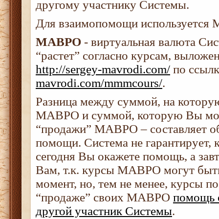
другому участнику Системы.
Для взаимопомощи используется
МАВРО
- виртуальная валюта Сис
“растет” согласно курсам, выложе
http://sergey-mavrodi.com/
по ссыл
mavrodi.com/mmmcours/
.
Разница между суммой, на котору
МАВРО и суммой, которую Вы мож
“продажи” МАВРО – составляет о
помощи. Система не гарантирует, к
сегодня Вы окажете помощь, а зав
Вам, т.к. курсы МАВРО могут быт
момент, но, тем не менее, курсы п
“продаже” своих МАВРО
помощь 
другой участник Системы
.