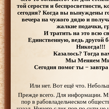
той серости и беспросветности, 
сегодня? Когда вы вынуждены го
вечера на чужого дядю и получа
жалкие подачки, 
И тратить на это всю с
Единственную, ведь другой б
Никогда!!!
Казалось? Тогда ва
Мы Меняем Ми
Сегодня помог ты − завтра
Или нет. Вот ещё что. Неболь
Прежде всего. Для информации. М
пор в рабовладельческом обществ
назад. Ничего с тех пор по сути не