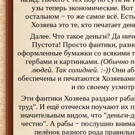
узы теперь экономические. Вот 
остальном − то же самое всё. Есть
Хозяева это те, кто печатает ден
Далее. Что такое деньги? Да нич
Пустота! Просто фантики, разн
оформленные бумажки со всякими т
гербами и картинками.
(Обычно п
людей. Так солидней. :-))
Они аб
обеспечены и печатаются Хозяевам
и по своему усмот
Эти фантики Хозяева раздают рабам
труд". И ещё отечески поучают их п
значительным видом, что "деньги-д
честно". А рабы − послушно вним
пелёнок разного рода правиль