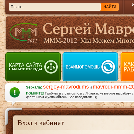
sergey-mavrodi.ms
mavrodi-mmm-2
Зеркала:
и
ПОМНИТЕ!
Проблемы с сайтом или с ЛК никак не влияют на работу 
десятником и успокойтесь. Всё наладится! :-))
Вход в кабинет