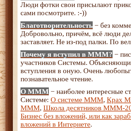
Люди фотки свои присылают прико
сами посмотрите. :-))
Благотворительность
− без комме
Добровольно, причём, всё люди де
заставляет. Не из-под палки. По ве
Почему я вступил в МММ
?
− пис
участников Системы. Объясняющи
вступления в оную. Очень любопы
познавательное чтение.
О МММ
− наиболее интересные ст
Системе:
О системе МММ
,
Крах 
МММ
,
Школа десятников МММ-2
Бизнес без вложений, или как зараб
вложений в Интернете
.