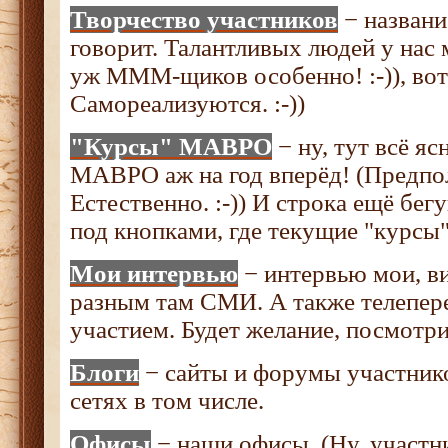
Творчество участников
− названи
говорит. Талантливых людей у нас м
уж МММ-щиков особенно! :-)), вот 
Самореализуются. :-))
"Курсы" МАВРО
− ну, тут всё я
МАВРО аж на год вперёд! (Предпо
Естественно. :-)) И строка ещё бегу
под кнопками, где текущие "курс
Мои интервью
− интервью мои, ви
разным там СМИ. А также телепер
участием. Будет желание, посмотри
Блоги
− сайты и форумы участнико
сетях в том числе.
Офисы
− наши офисы. (Ну, участни