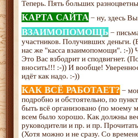
Теперь. Пять больших разноцветны
КАРТА САЙТА
− ну, здесь Вы 
ВЗАИМОПОМОЩЬ
− письм
участников. Получивших деньги. 
нас же "касса взаимопомощи". :-)) 
Это Вас взбодрит и сподвигнет. (П
вносить!!! :-)) И вообще! Уверенно
идёт как надо. :-))
КАК ВСЁ РАБОТАЕТ?
− мо
подробно и обстоятельно, по пунк
быть всё организовано (по моему м
всем было хорошо. Как должны вес
руководители и пр. и пр. Прочитать
(Хотя можно и не сразу. Со времен