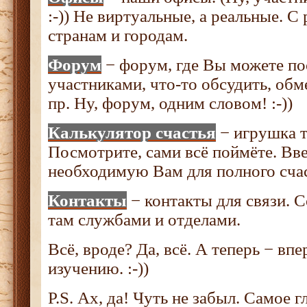
:-)) Не виртуальные, а реальные. С
странам и городам.
Форум
− форум, где Вы можете по
участниками, что-то обсудить, об
пр. Ну, форум, одним словом! :-))
Калькулятор счастья
− игрушка т
Посмотрите, сами всё поймёте. Вв
необходимую Вам для полного счасть
Контакты
− контакты для связи. С
там службами и отделами.
Всё, вроде? Да, всё. А теперь − вп
изучению. :-))
P.S. Ах, да! Чуть не забыл. Самое гл