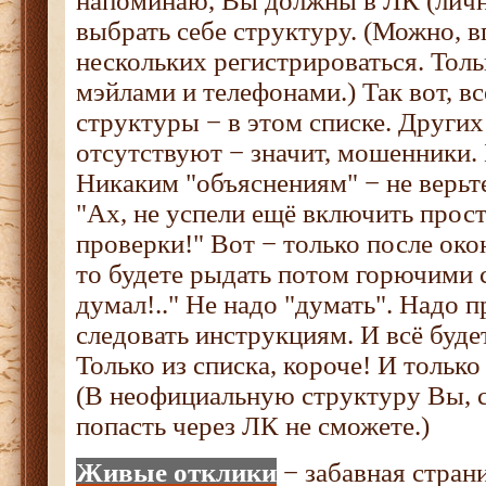
напоминаю, Вы должны в ЛК (личн
выбрать себе структуру. (Можно, в
нескольких регистрироваться. Тол
мэйлами и телефонами.) Так вот, в
структуры − в этом списке. Других 
отсутствуют − значит, мошенники. 
Никаким "объяснениям" − не верьт
"Ах, не успели ещё включить прост
проверки!" Вот − только после око
то будете рыдать потом горючими с
думал!.." Не надо "думать". Надо п
следовать инструкциям. И всё будет
Только из списка, короче! И только
(В неофициальную структуру Вы, с
попасть через ЛК не сможете.)
Живые отклики
− забавная страни