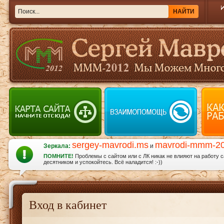
sergey-mavrodi.ms
mavrodi-mmm-2
Зеркала:
и
ПОМНИТЕ!
Проблемы с сайтом или с ЛК никак не влияют на работу 
десятником и успокойтесь. Всё наладится! :-))
Вход в кабинет