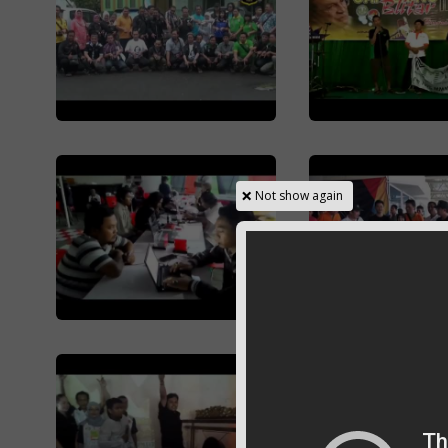
×
Not show again