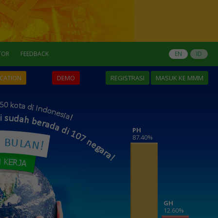
TOR
FEEDBACK
EN
ID
ICATION
DEMO
REGISTRASI
MASUK KE MMM
PH
87.40%
GH
12.60%