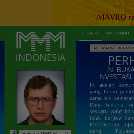
BERANDA
APA ITU MMM
BAGAIMANA CARA MEMU
INDONESIA
PER
INI BU
INVESTASI 
Ini adalah komun
yang tanpa pamri
sama lain, semaca
Dana Sedunia. Ini
sesuatu yang bar
tidak berjiwa d
keserakahan. Tujua
uang. Tujuan
Indonesia-MMMnet