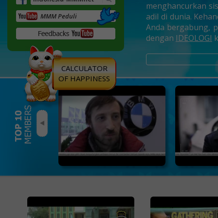
menghancurkan sis
adil di dunia. Keh
MMM Peduli
Anda bergabung, p
dengan
IDEOLOGI
k
CALCULATOR
OF HAPPINESS