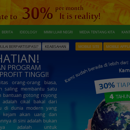
BERITA
IDEOLOGY
MMM LUAR NEGRI
MEDIA TENTANG KITA
KAN
LAI BERPARTISIPASI?
KEABSAHAN
MOBILE SITE
MOBILE APPL
HATIAN!
KAN PROGRAM
PROFIT TINGGI!
itas orang-orang biasa,
h saling membantu satu
m bantuan gotong royong
 adalah cikal bakal dari
u di dunia modern yang
an kejam akan uang dan
nnya di sini adalah bukan
nya adalah untuk