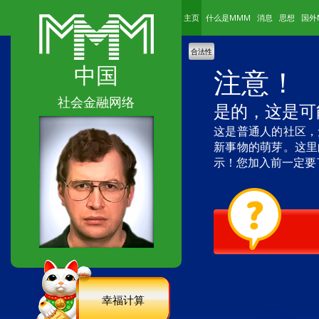
主页
什么是MMM
消息
思想
国外
合法性
中国
注意！
社会金融网络
是的，这是可
这是普通人的社区，
新事物的萌芽。这里
示！您加入前一定要
幸福计算