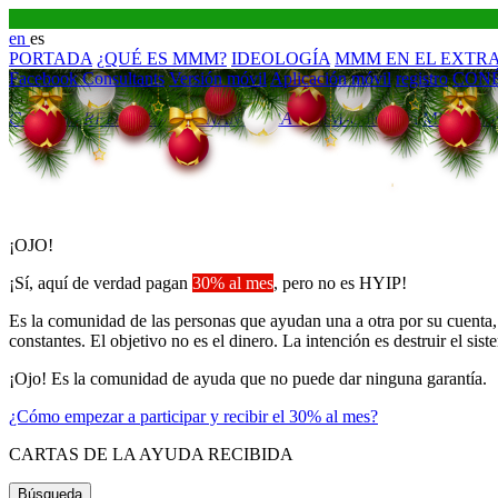
en
es
PORTADA
¿QUÉ ES MMM?
IDEOLOGÍA
MMM EN EL EXTR
Facebook Consultants
Versión móvil
Aplicación móvil
registro
CON
Loading...
Colombia
RED SOCIAL FINANCIERA
MMM-Colombia
MMM Col
¡OJO!
¡Sí, aquí de verdad pagan
30% al mes
, pero no es HYIP!
Es la comunidad de las personas que ayudan una a otra por su cuent
constantes. El objetivo no es el dinero. La intención es destruir el s
¡Ojo! Es la comunidad de ayuda que no puede dar ninguna garantía.
¿Cómo empezar a participar y recibir el 30% al mes?
CARTAS DE LA AYUDA RECIBIDA
Búsqueda