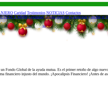
ANJERO
Caridad
Testimonios
NOTICIAS
Contactos
ÉCTESE A MMM
Legalidad
¿Cómo empezar a participar y recibir el 
ombia
Calculador de felicidad
a, un Fondo Global de la ayuda mutua. Es el primer retoño de algo nu
istema financiero injusto del mundo. ¡Apocalipsis Financiero! ¡Antes de 