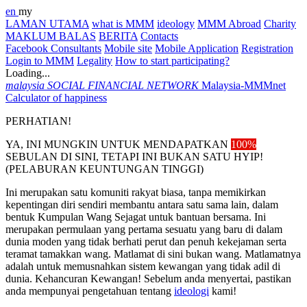
en
my
LAMAN UTAMA
what is MMM
ideology
MMM Abroad
Charity
MAKLUM BALAS
BERITA
Contacts
Facebook Consultants
Mobile site
Mobile Application
Registration
Login to MMM
Legality
How to start participating?
Loading...
malaysia
SOCIAL FINANCIAL NETWORK
Malaysia-MMMnet
Calculator of happiness
PERHATIAN!
YA, INI MUNGKIN UNTUK MENDAPATKAN
100%
SEBULAN DI SINI, TETAPI INI BUKAN SATU HYIP!
(PELABURAN KEUNTUNGAN TINGGI)
Ini merupakan satu komuniti rakyat biasa, tanpa memikirkan
kepentingan diri sendiri membantu antara satu sama lain, dalam
bentuk Kumpulan Wang Sejagat untuk bantuan bersama. Ini
merupakan permulaan yang pertama sesuatu yang baru di dalam
dunia moden yang tidak berhati perut dan penuh kekejaman serta
teramat tamakkan wang. Matlamat di sini bukan wang. Matlamatnya
adalah untuk memusnahkan sistem kewangan yang tidak adil di
dunia. Kehancuran Kewangan! Sebelum anda menyertai, pastikan
anda mempunyai pengetahuan tentang
ideologi
kami!