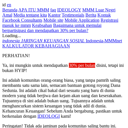
id
en
Beranda
APA ITU MMM
faq
IDEOLOGY
MMM Luar Negri
Amal
Media tentang kita
Kantor
Testimonials
Berita
Kontak
Facebook Consultants
Mobile site
Mobile Application
Registrasi
masuk ke mmm
Keabsahan
Bagaimana untuk memulai
berpartisipasi dan mendapatkan 30% per bulan?
Loading...
indonesia
JARINGAN KEUANGAN SOSIAL
Indonesia-MMMnet
KALKULATOR KEBAHAGIAAN
PERHATIAN!
Ya, ini mungkin untuk mendapatkan
30% per bulan
disini, tetapi ini
bukan HYIP!
Ini adalah komunitas orang-orang biasa, yang tanpa pamrih saling
membantu satu sama lain, semacam bantuan gotong royong Dana
Sedunia. Ini adalah cikal bakal dari sesuatu yang baru di dunia
modern yang tidak berjiwa dan kejam akan uang dan keserakahan.
Tujuannya di sini adalah bukan uang. Tujuannya adalah untuk
menghancurkan sistem keuangan yang tidak adil di dunia.
Kehancuran Keuangan! Sebelum Anda bergabung, pastikan untuk
berkenalan dengan
IDEOLOGI
kami!
Peringatan! Tidak ada jaminan pada komunitas saling bantu ini.