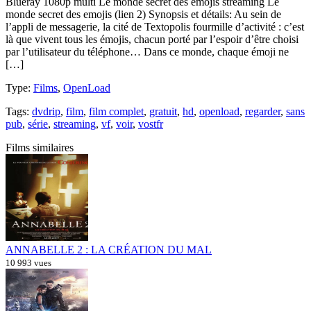
Blueray 1080p multi Le monde secret des emojis streaming Le
monde secret des emojis (lien 2) Synopsis et détails: Au sein de
l’appli de messagerie, la cité de Textopolis fourmille d’activité : c’est
là que vivent tous les émojis, chacun porté par l’espoir d’être choisi
par l’utilisateur du téléphone… Dans ce monde, chaque émoji ne
[…]
Type
:
Films
,
OpenLoad
Tags
:
dvdrip
,
film
,
film complet
,
gratuit
,
hd
,
openload
,
regarder
,
sans
pub
,
série
,
streaming
,
vf
,
voir
,
vostfr
Films similaires
ANNABELLE 2 : LA CRÉATION DU MAL
10 993 vues