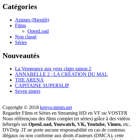
Catégories
Animes (Bientôt)
Films
OpenLoad
Non classé
Séries
Nouveautés
La Vengeance aux yeux clairs saison 2
ANNABELLE 2 : LA CRÉATION DU MAL
THE ARENA
CAPITAINE SUPERSLIP
Seven sisters
Copyright © 2018
kenya-mmm.net
Regarder
Films et Séries
en
Streaming HD
en
VF
ou
VOSTFR
Nous référençons des
films complet (et séries)
grâce à des vidéos
hébergés sur
OpenLoad, Youwatch, VK, Youtube, Vimeo,
etc..
DVDrip
.IT
ne porte
aucune responsabilité
en cas de contenus
illégaux ou non conforme aux droits d'auteurs
(DMCA)
, cette