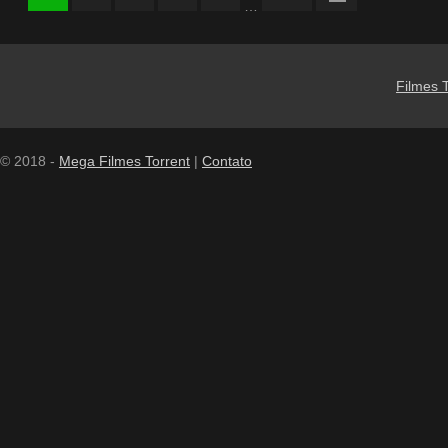
…
Filmes T
© 2018 -
Mega Filmes Torrent
|
Contato