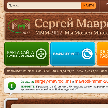
sergey-mavrodi.ms
mavrodi-mmm-2
Зеркала:
и
ПОМНИТЕ!
Проблемы с сайтом или с ЛК никак не влияют на работу 
десятником и успокойтесь. Всё наладится! :-))