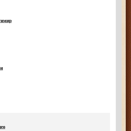
нтимир
би
део