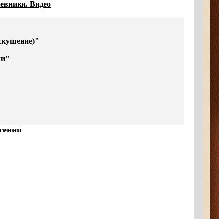
евники. Видео
скушение)"
ки"
тения