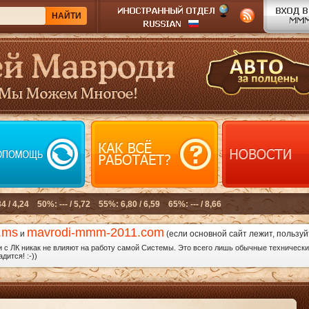
.ms
mavrodi-mmm-2011.com
и
(если основной сайт лежит, пользуй
с ЛК никак не влияют на работу самой Системы. Это всего лишь обычные технические
дится! :-))