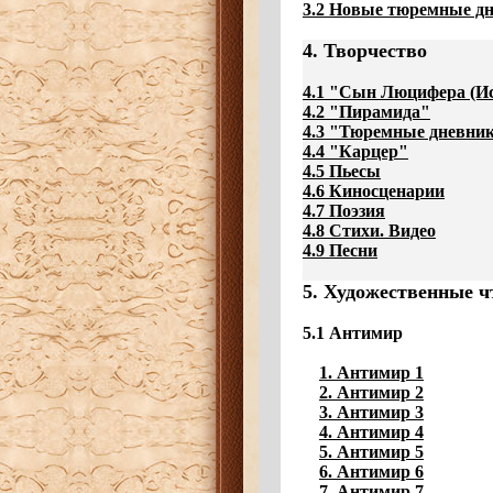
3.2 Новые тюремные дн
4. Творчество
4.1 "Сын Люцифера (И
4.2 "Пирамида"
4.3 "Тюремные дневни
4.4 "Карцер"
4.5 Пьесы
4.6 Киносценарии
4.7 Поэзия
4.8 Стихи. Видео
4.9 Песни
5. Художественные ч
5.1 Антимир
1. Антимир 1
2. Антимир 2
3. Антимир 3
4. Антимир 4
5. Антимир 5
6. Антимир 6
7. Антимир 7