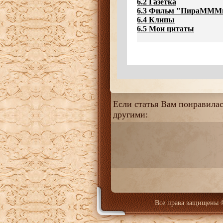
6.2 Газетка
6.3
Фильм "ПираМММ
6.4 Клипы
6.5 Мои цитаты
Если статья Вам понравилась
другими:
Все права защищены