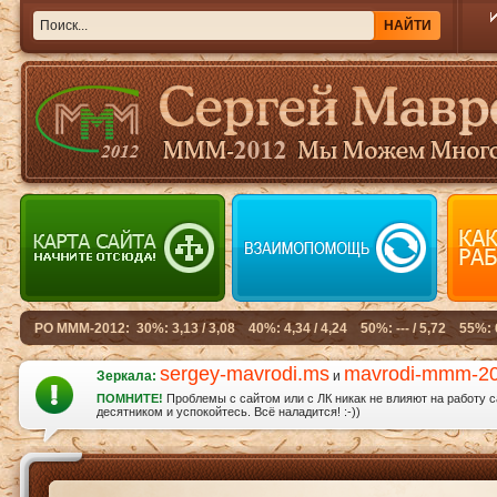
sergey-mavrodi.ms
mavrodi-mmm-2
Зеркала:
и
ПОМНИТЕ!
Проблемы с сайтом или с ЛК никак не влияют на работу 
десятником и успокойтесь. Всё наладится! :-))