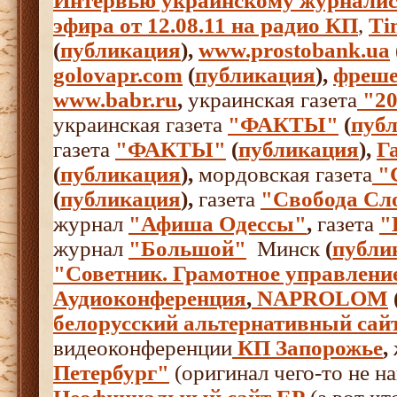
Интервью украинскому журналис
эфира от 12.08.11 на радио КП
,
Ti
(
публикация
),
www.prostobank.ua
golovapr.com
(
публикация
),
фреше
www.babr.ru
,
украинская газета
"2
украинская газета
"ФАКТЫ"
(
пуб
газета
"ФАКТЫ"
(
публикация
),
Г
(
публикация
),
мордовская газета
"
(
публикация
),
газета
"Свобода Сл
журнал
"Афиша Одессы"
,
газета
"
журнал
"Большой"
Минск
(
публи
"Советник. Грамотное управлени
Аудиоконференция
,
NAPROLOM
белорусский альтернативный сай
видеоконференции
КП Запорожье
,
Петербург"
(оригинал чего-то не на