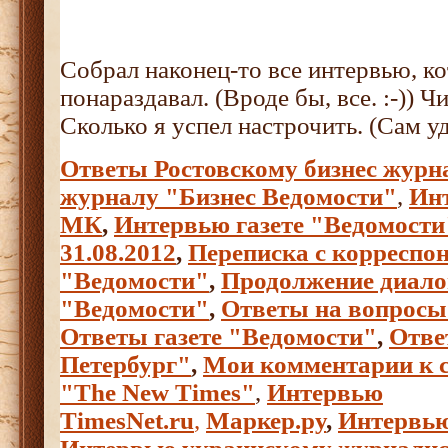
Собрал наконец-то все интервью, ко
понараздавал. (Вроде бы, все. :-)) Ч
Сколько я успел настрочить. (Сам уд
Ответы Ростовскому бизнес журн
журналу "Бизнес Ведомости"
,
Ин
МК
,
Интервью газете "Ведомости
31.08.2012
,
Переписка с корреспо
"Ведомости"
,
Продолжение диалог
"Ведомости"
,
Ответы на вопро
Ответы газете "Ведомости"
,
Отве
Петербург"
,
Мои комментарии к с
"The New Times"
,
Интервью
TimesNet.ru
,
Маркер.ру
,
Интервью