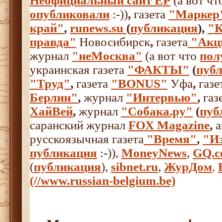
Неофициальный сайт ЕР
(а вот чт
опубликовали
:-))
,
газета
"Маркер
край"
,
runews.su
(
публикация
),
"К
правда"
Новосибирск
,
газета
"Акц
журнал
"неМосква"
(а вот что
пол
украинская газета
"ФАКТЫ"
(
пуб
"Труд"
,
газета
"BONUS"
Уфа
,
газе
Берлин"
,
журнал
"Интервью"
,
газ
ХайВей
,
журнал
"Собака.ру"
(
пуб
саранский журнал
FOX Magazine
,
а
русскоязычная газета
"Время"
,
"И
публикация
:-)),
MoneyNews
,
GQ.
(
публикация
),
sibnet.ru
,
ЖурДом
,
(//www.russian-belgium.be)