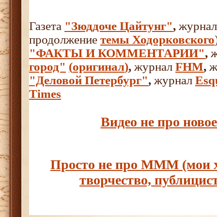
Газета
"Зюддоче Цайтунг"
,
журнал
продолжение
темы Ходорковского
"ФАКТЫ И КОММЕНТАРИИ"
,
город"
(
оригинал
)
,
журнал
FHM
,
ж
"Деловой Петербург"
,
журнал
Esq
Times
Видео не про нов
Просто не про МММ (мои 
творчество, публицист