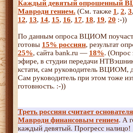
Каждый девятый опрошенный В
Мавроди гением.
(См. также
1
,
2
,
3
12
,
13
,
14
,
15
,
16
,
17
,
18
,
19
,
20
:-))
По данным опроса ВЦИОМ поучас
готовы
15% россиян
, результат о
25%
, сайта bank.ru —
18%
. (Опрос
эфире, в студии передачи НТВэшник
кстати, сам руководитель ВЦИОМ, 
Сам руководитель при этом тоже и
готовность. :-))
Треть россиян считает основате
Мавроди финансовым гением
. А 
каждый девятый. Прогресс налицо! :